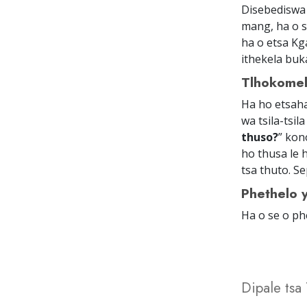
Disebediswa 
mang, ha o s
ha o etsa Kg
ithekela buk
Tlhokome
Ha ho etsaha
wa tsila-tsi
thuso?
” kon
ho thusa le 
tsa thuto. S
Phethelo y
Ha o se o ph
Dipale tsa