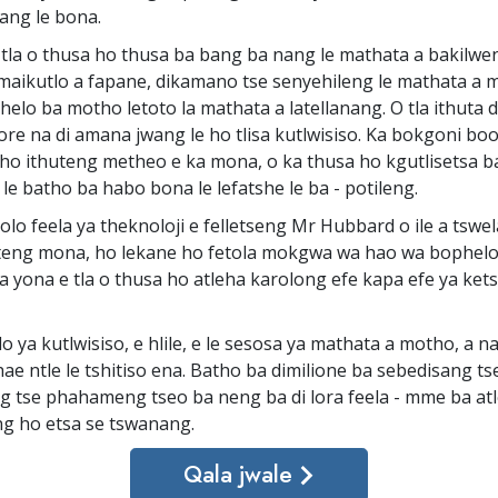
ang le bona.
tla o thusa ho thusa ba bang ba nang le mathata a bakilwe
 maikutlo a fapane, dikamano tse senyehileng le mathata a 
elo ba motho letoto la mathata a latellanang. O tla ithuta d
hore na di amana jwang le ho tlisa kutlwisiso. Ka bokgoni bo
o ithuteng metheo e ka mona, o ka thusa ho kgutlisetsa b
le batho ba habo bona le lefatshe le ba - potileng.
olo feela ya theknoloji e felletseng Mr Hubbard o ile a tswel
 teng mona, ho lekane ho fetola mokgwa wa hao wa bophel
a yona e tla o thusa ho atleha karolong efe kapa efe ya ket
o ya kutlwisiso, e hlile, e le sesosa ya mathata a motho, a 
ae ntle le tshitiso ena. Batho ba dimilione ba sebedisang t
ng tse phahameng tseo ba neng ba di lora feela - mme ba at
g ho etsa se tswanang.
Qala jwale