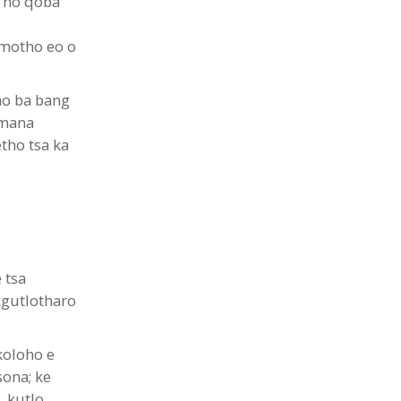
a ho qoba
 motho eo o
ho ba bang
umana
tho tsa ka
 tsa
kgutlotharo
koloho e
sona; ke
, kutlo