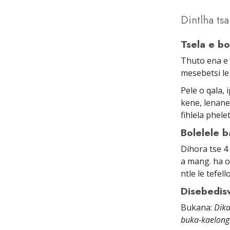
Dintlha tsa
Tsela e bo
Thuto ena e 
mesebetsi le
Pele o qala,
kene, lenane
fihlela phel
Bolelele b
Dihora tse 4
a mang. ha o
ntle le tefello
Disebedis
Bukana:
Dika
buka-kaelong 