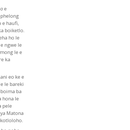
so
e
ophelong
 e haufi,
a boiketlo.
eha ho le
 e ngwe le
 mong le e
re ka
ani eo ke e
e le bareki
a boima ba
a hona le
a pele
a ya Matona
kotloloho.