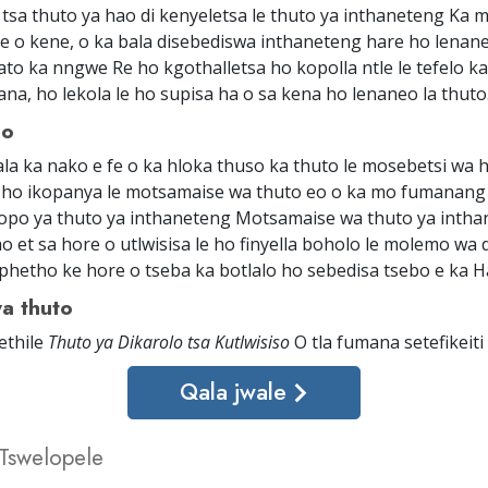
tsa thuto ya hao di kenyeletsa le thuto ya inthaneteng Ka 
e o kene, o ka bala disebediswa inthaneteng hare ho lenane
ato ka nngwe Re ho kgothalletsa ho kopolla ntle le tefelo k
ana, ho lekola le ho supisa ha o sa kena ho lenaneo la thuto
lo
la ka nako e fe o ka hloka thuso ka thuto le mosebetsi wa h
la ho ikopanya le motsamaise wa thuto eo o ka mo fumanang 
opo ya thuto ya inthaneteng Motsamaise wa thuto ya inthan
ho et sa hore o utlwisisa le ho finyella boholo le molemo wa
ephetho ke hore o tseba ka botlalo ho sebedisa tsebo e ka 
a thuto
ethile
Thuto ya Dikarolo tsa Kutlwisiso
O tla fumana setefikeiti
Qala jwale
 Tswelopele