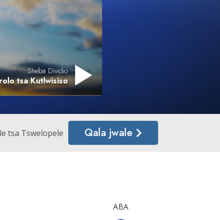
Sheba Dividio
rolo tsa Kutlwisiso
Qala jwale
le tsa Tswelopele
ABA