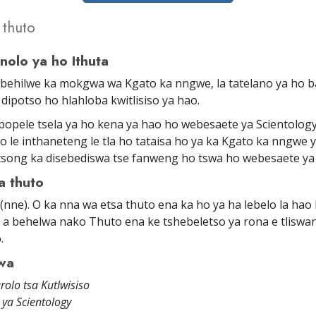
 thuto
nolo ya ho Ithuta
behilwe ka mokgwa wa Kgato ka nngwe, la tatelano ya ho b
 dipotso ho hlahloba kwitlisiso ya hao.
 ipopele tsela ya ho kena ya hao ho webesaete ya Scientology
o le inthaneteng le tla ho tataisa ho ya ka Kgato ka nngwe 
etsong ka disebediswa tse fanweng ho tswa ho webesaete ya 
a thuto
 (nne). O ka nna wa etsa thuto ena ka ho ya ha lebelo la ha
 a behelwa nako Thuto ena ke tshebeletso ya rona e tlisw
.
wa
rolo tsa Kutlwisiso
ya Scientology