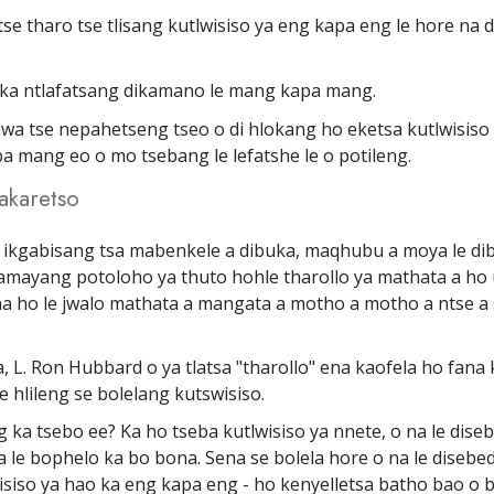
tse tharo tse tlisang kutlwisiso ya eng kapa eng le hore na 
ka ntlafatsang dikamano le mang kapa mang.
wa tse nepahetseng tseo o di hlokang ho eketsa kutlwisiso
 mang eo o mo tsebang le lefatshe le o potileng.
akaretso
 ikgabisang tsa mabenkele a dibuka, maqhubu a moya le dibu
samayang potoloho ya thuto hohle tharollo ya mathata a ho 
a ho le jwalo mathata a mangata a motho a motho a ntse a 
, L. Ron Hubbard o ya tlatsa "tharollo" ena kaofela ho fana 
e hlileng se bolelang kutswisiso.
g ka tsebo ee? Ka ho tseba kutlwisiso ya nnete, o na le dise
 le bophelo ka bo bona. Sena se bolela hore o na le disebe
isiso ya hao ka eng kapa eng - ho kenyelletsa batho bao o 